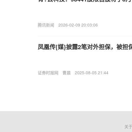
腾讯新闻
2026-02-09 20:03:06
凤凰传{媒}披露2笔对外担保，被担
证券时报网
曹晨
2025-08-05 21:44
关