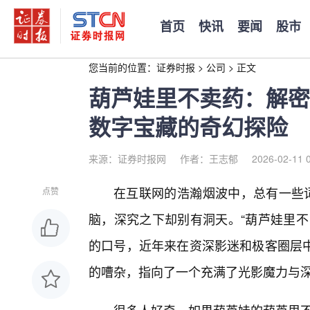
首页
快讯
要闻
股市
您当前的位置：
证券时报
>
公司
>
正文
葫芦娃里不卖药：解密
数字宝藏的奇幻探险
来源：证券时报网
作者：王志郁
2026-02-11 
在互联网的浩瀚烟波中，总有一些词
点赞
脑，深究之下却别有洞天。“葫芦娃里不
的口号，近年来在资深影迷和极客圈层
的嘈杂，指向了一个充满了光影魔力与