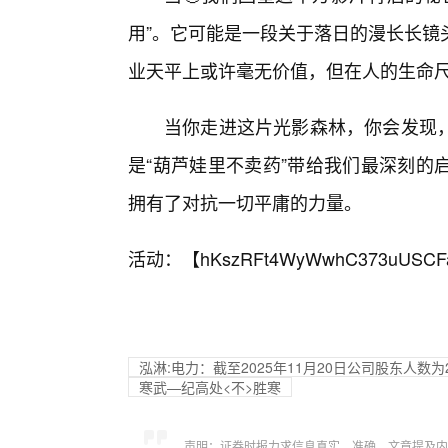
用”。它可能是一段关于落日的漫长长镜
业天平上或许毫无价值，但在人的生命
当你走进这片光影森林，你会发现
是“葫芦娃里不卖药”带给我们最深刻的
拥有了对抗一切平庸的力量。
活动：【
hKszRFt4WyWwhC373uUSCF
泓淋:电力：截至2025年11月20日公司股东人数为2
寒武—纪高处<不>胜寒
声明：证券时报力求信息真实、准确，文章提及内