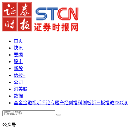
首页
快讯
要闻
股市
新股
信披+
公司
港美股
数据
基金
金融
视听
评论
专题
产经
创投
科创板
新三板
投教
ESG
滚
公众号